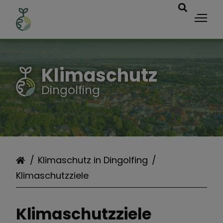
Klimaschutz in
Klimaschutz
Dingolfing
Dingolfing
Projekte
Förderungen
Klimaschutz in Dingolfing
Klimaschutzziele
Energie & Beratung
Klimaschutzziele
Veranstaltungen