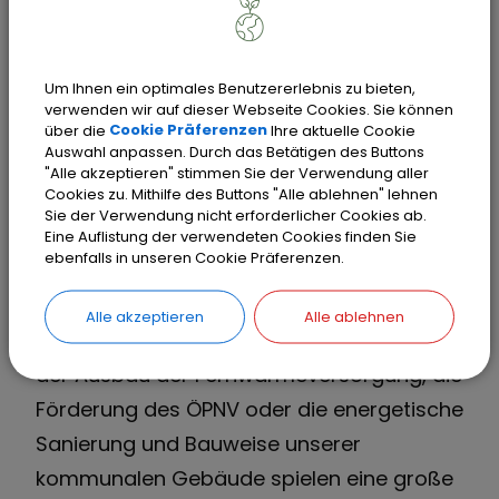
erreichen hat Dingolfing ein Vielzahl
eigener Maßnahmen zur Förderung des
Klimaschutzes entwickelt. Dazu gehört
Um Ihnen ein optimales Benutzererlebnis zu bieten,
verwenden wir auf dieser Webseite Cookies. Sie können
unter anderem das
Dingolfinger
über die
Cookie Präferenzen
Ihre aktuelle Cookie
Förderprogramm Klimaschutzoffensive
,
Auswahl anpassen. Durch das Betätigen des Buttons
"Alle akzeptieren" stimmen Sie der Verwendung aller
das Bürgerinnen und Bürger bei der
Cookies zu. Mithilfe des Buttons "Alle ablehnen" lehnen
Sie der Verwendung nicht erforderlicher Cookies ab.
Umsetzung verschiedener
Eine Auflistung der verwendeten Cookies finden Sie
Energieeffizienzmaßnahmen und den
ebenfalls in unseren Cookie Präferenzen.
Ausbau erneuerbarer Energien unterstützt.
Alle akzeptieren
Alle ablehnen
Aber auch zahlreiche weitere
Projekte
, wie
der Ausbau der Fernwärmeversorgung, die
Förderung des ÖPNV oder die energetische
Sanierung und Bauweise unserer
kommunalen Gebäude spielen eine große